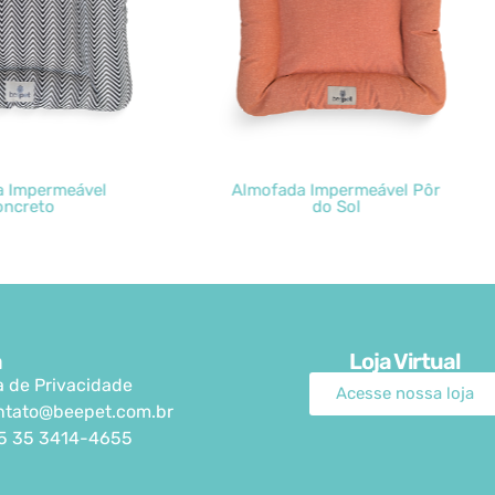
lmofada Impermeável Pôr
Almofada Impermeável
do Sol
Náutico
a
Loja Virtual
ca de Privacidade
Acesse nossa loja
ntato@beepet.com.br
5 35 3414-4655