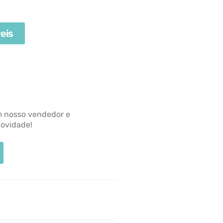
eis
m nosso vendedor e
novidade!