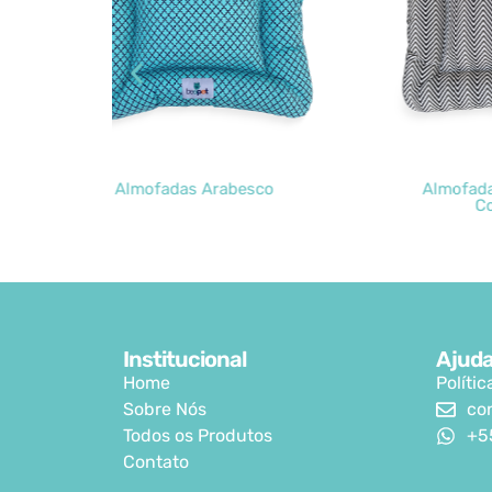
esco
Almofada Impermeável
A
Concreto
Institucional
Ajud
Home
Políti
Sobre Nós
co
Todos os Produtos
+5
Contato