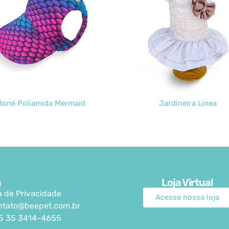
Boné Poliamida Mermaid
Jardineira Linea
a
Loja Virtual
ca de Privacidade
Acesse nossa loja
ntato@beepet.com.br
5 35 3414-4655