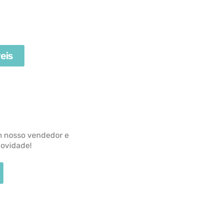
eis
m nosso vendedor e
novidade!