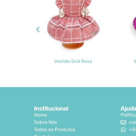
quet
Vestido Grid Rosa
Institucional
Ajud
Home
Políti
Sobre Nós
co
Todos os Produtos
+5