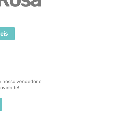
eis
m nosso vendedor e
novidade!