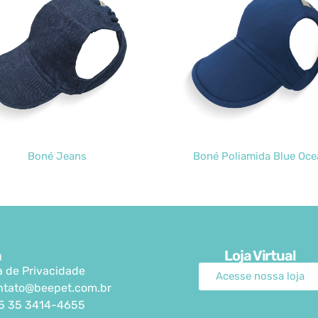
Boné Poliamida Blue Ocean
Boné Colegial R
a
Loja Virtual
ca de Privacidade
Acesse nossa loja
ntato@beepet.com.br
5 35 3414-4655