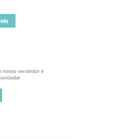
eis
m nosso vendedor e
novidade!