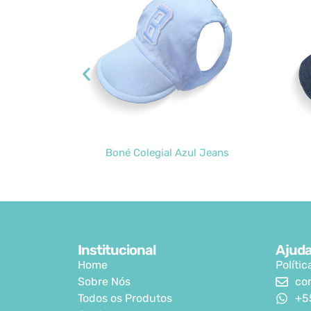
al Azul Jeans
Boné Jeans
Institucional
Ajud
Home
Políti
Sobre Nós
co
Todos os Produtos
+5