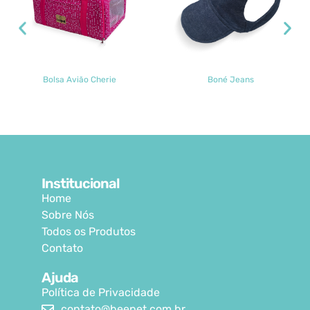
Bolsa Avião Cherie
Boné Jeans
Institucional
Home
Sobre Nós
Todos os Produtos
Contato
Ajuda
Política de Privacidade
contato@beepet.com.br