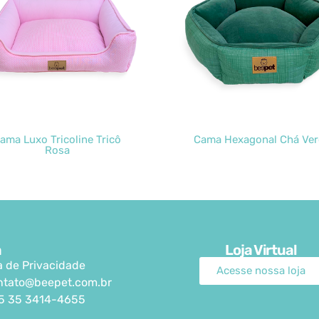
ama Luxo Tricoline Tricô
Cama Hexagonal Chá Ver
Rosa
a
Loja Virtual
ca de Privacidade
Acesse nossa loja
ntato@beepet.com.br
5 35 3414-4655