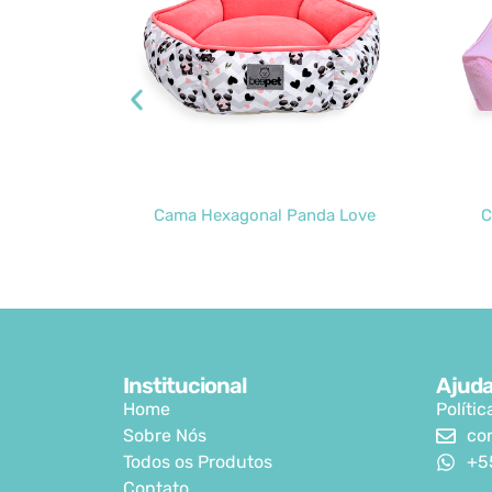
t Blush
Cama Hexagonal Panda Love
C
Institucional
Ajud
Home
Políti
Sobre Nós
co
Todos os Produtos
+5
Contato