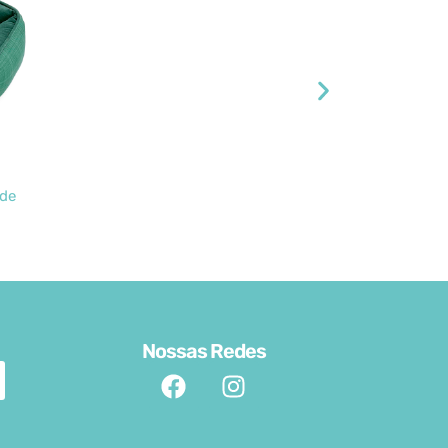
de
Cama E
Nossas Redes