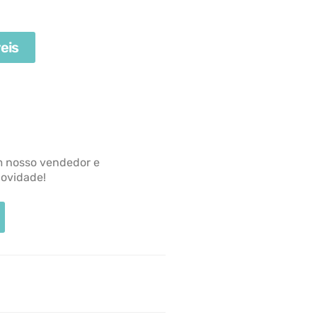
eis
m nosso vendedor e
novidade!