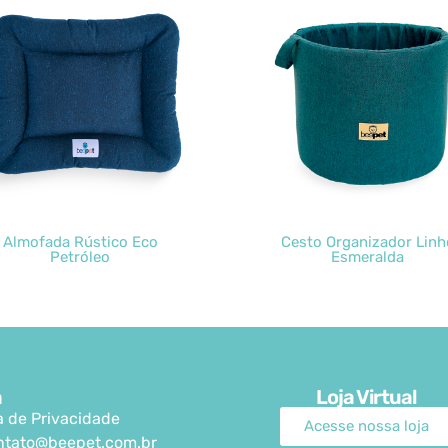
Almofada Rústico Eco
Cesto Organizador Linh
Petróleo
Esmeralda
a
Loja Virtual
ca de Privacidade
Acesse nossa loja
ntato@beepet.com.br