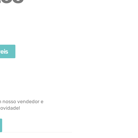
eis
m nosso vendedor e
novidade!