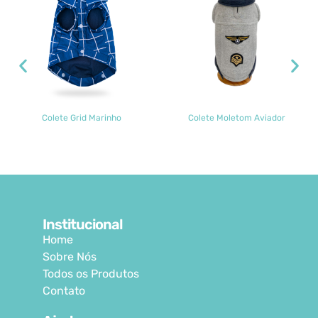
arinho
Colete Moletom Aviador
Colete Moletom
Institucional
Home
Sobre Nós
Todos os Produtos
Contato