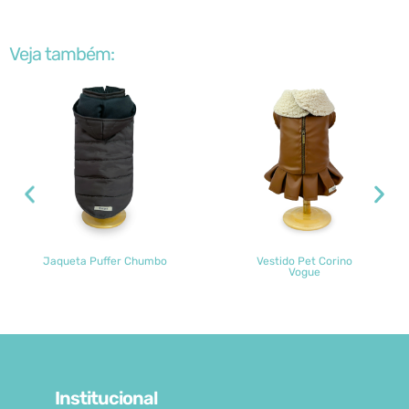
Veja também:
Jaqueta Puffer Chumbo
Vestido Pet Corino
Vogue
Institucional