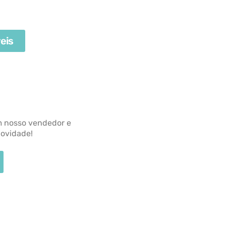
eis
m nosso vendedor e
novidade!