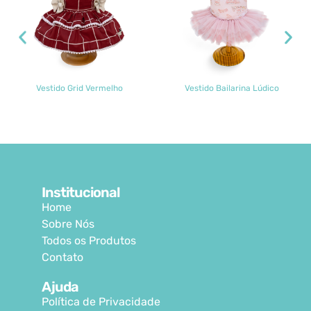
Vestido Grid Vermelho
Vestido Bailarina Lúdico
Institucional
Home
Sobre Nós
Todos os Produtos
Contato
Ajuda
Política de Privacidade