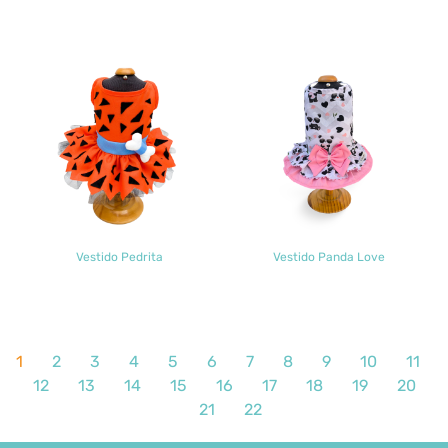
Vestido Pedrita
Vestido Panda Love
1
2
3
4
5
6
7
8
9
10
11
12
13
14
15
16
17
18
19
20
21
22