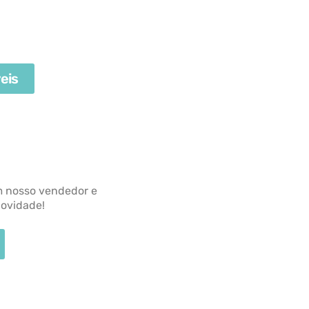
eis
m nosso vendedor e
novidade!