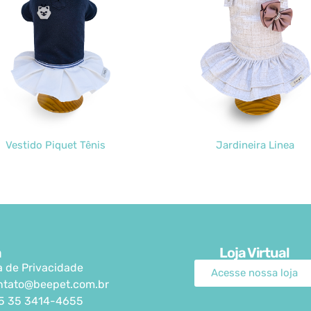
Vestido Piquet Tênis
Jardineira Linea
a
Loja Virtual
ca de Privacidade
Acesse nossa loja
ntato@beepet.com.br
5 35 3414-4655