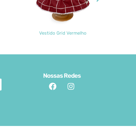
Vestido Grid Vermelho
Boné Tênis
Nossas Redes