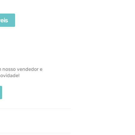
eis
m nosso vendedor e
novidade!