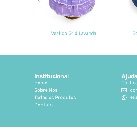
Vestido Grid Lavanda
Boné Poliamida 
Institucional
Ajud
Home
Políti
Sobre Nós
co
Todos os Produtos
+5
Contato