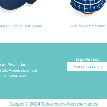
Blue Ocean
Vestido Grid Marinho
a
Loja Virtual
ca de Privacidade
Acesse nossa loja
ntato@beepet.com.br
5 35 3414-4655
Beepet © 2024 Todos os direitos reservados.