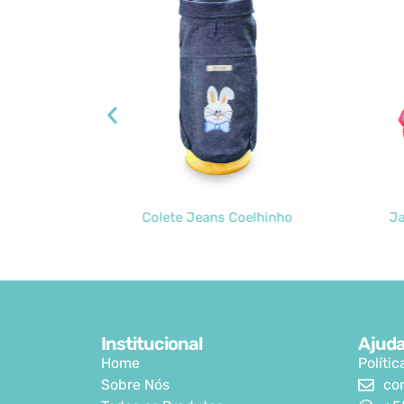
 Páscoa
Colete Jeans Coelhinho
Ja
Institucional
Ajud
Home
Políti
Sobre Nós
co