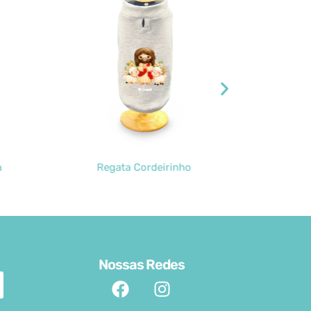
a
Regata Cordeirinho
Regata
Nossas Redes