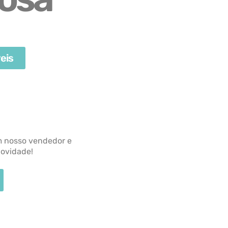
eis
m nosso vendedor e
novidade!