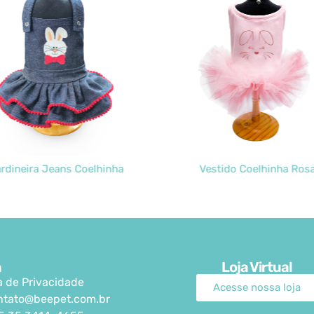
rdineira Jeans Coelhinha
Vestido Coelhinha Ros
a
Loja Virtual
ca de Privacidade
Acesse nossa loja
ntato@beepet.com.br