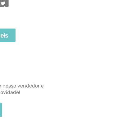
eis
m nosso vendedor e
novidade!