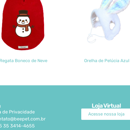
Regata Boneco de Neve
Orelha de Pelúcia Azul
a
Loja Virtual
ca de Privacidade
Acesse nossa loja
ntato@beepet.com.br
5 35 3414-4655